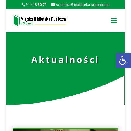
91 418 80 75
stepnica@biblioteka-stepnica.pl
Otwórz 
Aktualności