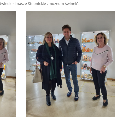
odwiedził i nasze Stepnickie „muzeum świnek”.