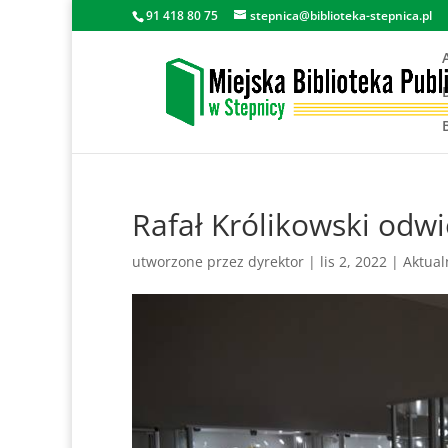
91 418 80 75
stepnica@biblioteka-stepnica.pl
Rafał Królikowski odwi
utworzone przez
dyrektor
|
lis 2, 2022
|
Aktual