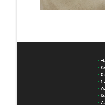
Ak
Ka
Dy
No
Wa
Ko
Ga