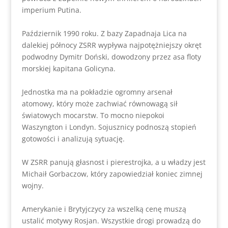
imperium Putina.
Październik 1990 roku. Z bazy Zapadnaja Lica na
dalekiej północy ZSRR wypływa najpotężniejszy okręt
podwodny Dymitr Doński, dowodzony przez asa floty
morskiej kapitana Golicyna.
Jednostka ma na pokładzie ogromny arsenał
atomowy, który może zachwiać równowagą sił
światowych mocarstw. To mocno niepokoi
Waszyngton i Londyn. Sojusznicy podnoszą stopień
gotowości i analizują sytuację.
W ZSRR panują głasnost i pierestrojka, a u władzy jest
Michaił Gorbaczow, który zapowiedział koniec zimnej
wojny.
Amerykanie i Brytyjczycy za wszelką cenę muszą
ustalić motywy Rosjan. Wszystkie drogi prowadzą do