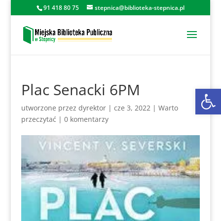
91 418 80 75
stepnica@biblioteka-stepnica.pl
Plac Senacki 6PM
Otwórz 
utworzone przez
dyrektor
|
cze 3, 2022
|
Warto
przeczytać
|
0 komentarzy