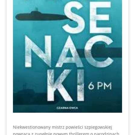
Niekwestionowany mistrz powieści szpiegowskiej
powraca z zupełnie nowym thrillerem o narodzinach