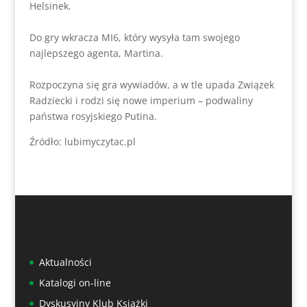
Helsinek.
Do gry wkracza MI6, który wysyła tam swojego
najlepszego agenta, Martina.
Rozpoczyna się gra wywiadów, a w tle upada Związek
Radziecki i rodzi się nowe imperium – podwaliny
państwa rosyjskiego Putina.
Źródło: lubimyczytac.pl
Aktualności
Katalogi on-line
Dyskusyjny Klub Książki