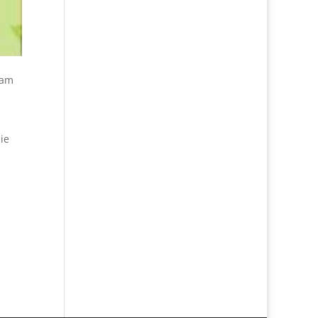
dam
ie