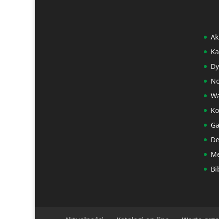
Ak
Ka
Dy
No
Wa
Ko
Ga
De
Me
Bi