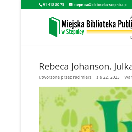
91 418 80 75
stepnica@biblioteka-stepnica.pl
Rebeca Johanson. Julk
utworzone przez
racimierz
|
sie 22, 2023
|
War