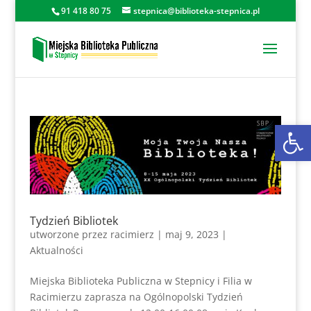
91 418 80 75
stepnica@biblioteka-stepnica.pl
Otwórz 
Tydzień Bibliotek
utworzone przez
racimierz
|
maj 9, 2023
|
Aktualności
Miejska Biblioteka Publiczna w Stepnicy i Filia w
Racimierzu zaprasza na Ogólnopolski Tydzień